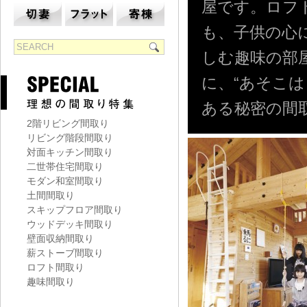
屋です。ロフ
も、子供の心
しむ趣味の部
に、“あそこ
ある秘密の間
2階リビング間取り
リビング階段間取り
対面キッチン間取り
二世帯住宅間取り
モダン和室間取り
土間間取り
スキップフロア間取り
ウッドデッキ間取り
壁面収納間取り
薪ストーブ間取り
ロフト間取り
趣味間取り