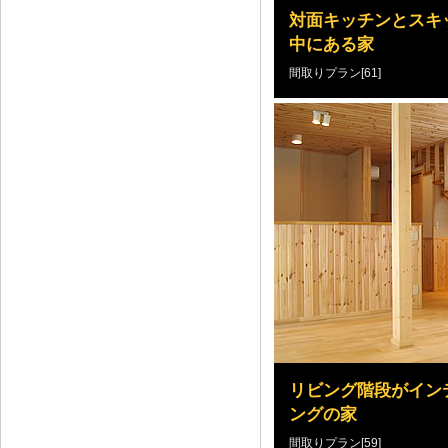
対面キッチンとスキ
中にある家
間取りプラン[61]
リビング階段がイン
ングの家
間取りプラン[59]