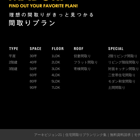
平屋
30坪
1LDK
切妻間取り
2階リビング間取り
2階建
40坪
2LDK
フラット間取り
リビング階段間取り
3階建
50坪
3LDK
寄棟間取り
対面キッチン間取り
60坪
4LDK
二世帯住宅間取り
80坪
5LDK
モダン和室間取り
90坪
7LDK
土間間取り
アーキビジョン21
｜
住宅間取りプランリンク集
｜
無料資料請求
｜
モ