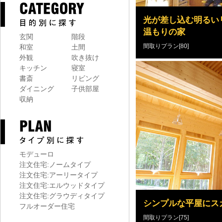
光が差し込む明るい
温もりの家
玄関
階段
間取りプラン[80]
和室
土間
外観
吹き抜け
キッチン
寝室
書斎
リビング
ダイニング
子供部屋
収納
モデューロ
注文住宅:ノームタイプ
注文住宅:アーリータイプ
注文住宅:エルウッドタイプ
注文住宅:グラウディタイプ
シンプルな平屋にス
フルオーダー住宅
間取りプラン[75]