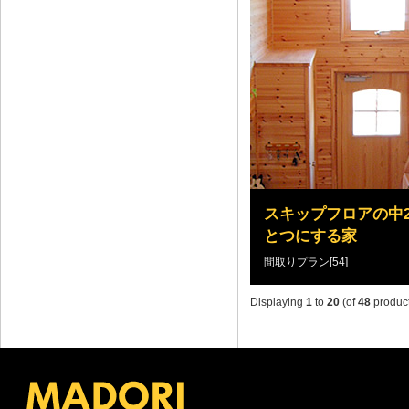
スキップフロアの中
とつにする家
間取りプラン[54]
Displaying
1
to
20
(of
48
product