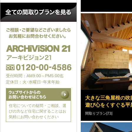
受付時間：AM9:00～PM5:00迄
定休日：火･水曜日･年末年始
大きな三角屋根の吹
遊び心をくすぐる平
住宅についての疑問・ご相談、選
びの方など住宅に関することはお
間取りプラン[73]
気軽にお問い合わせください