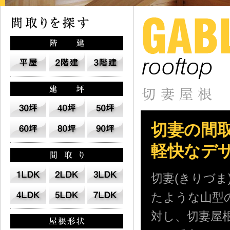
切妻の間
軽快なデ
切妻(きりづ
たような山型
対し、切妻屋