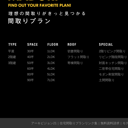
平屋
30坪
1LDK
切妻間取り
2階リビング間取り
2階建
40坪
2LDK
フラット間取り
リビング階段間取り
3階建
50坪
3LDK
寄棟間取り
対面キッチン間取り
60坪
4LDK
二世帯住宅間取り
80坪
5LDK
モダン和室間取り
90坪
7LDK
土間間取り
アーキビジョン21
｜
住宅間取りプランリンク集
｜
無料資料請求
｜
モ