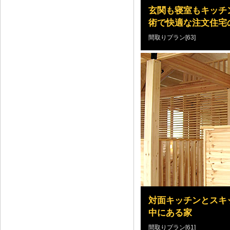
玄関も寝室もキッチ
術で快適な注文住宅
間取りプラン[63]
対面キッチンとスキ
中にある家
間取りプラン[61]