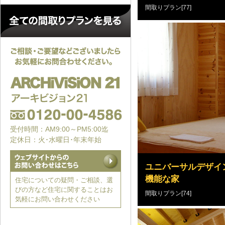
間取りプラン[77]
受付時間：AM9:00～PM5:00迄
定休日：火･水曜日･年末年始
ユニバーサルデザイ
機能な家
住宅についての疑問・ご相談、選
びの方など住宅に関することはお
間取りプラン[74]
気軽にお問い合わせください