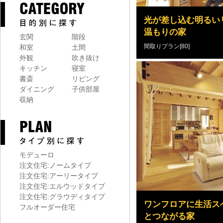
光が差し込む明るい
温もりの家
玄関
階段
間取りプラン[80]
和室
土間
外観
吹き抜け
キッチン
寝室
書斎
リビング
ダイニング
子供部屋
収納
モデューロ
注文住宅:ノームタイプ
注文住宅:アーリータイプ
注文住宅:エルウッドタイプ
注文住宅:グラウディタイプ
ワンフロアに生活ス
フルオーダー住宅
とつながる家