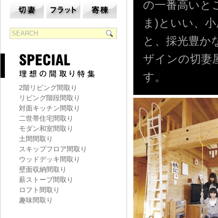
の一番高いとこ
ま)といい、
と、採光豊か
ザインの切妻
す。
2階リビング間取り
リビング階段間取り
対面キッチン間取り
二世帯住宅間取り
モダン和室間取り
土間間取り
スキップフロア間取り
ウッドデッキ間取り
壁面収納間取り
薪ストーブ間取り
ロフト間取り
趣味間取り