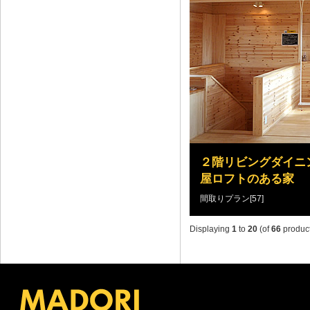
２階リビングダイニ
屋ロフトのある家
間取りプラン[57]
Displaying
1
to
20
(of
66
product